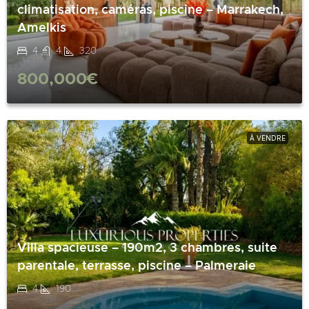
climatisation, caméras, piscine – Marrakech,
Amelkis
4
4
320
800,000€
À VENDRE
Villa spacieuse – 190m2, 3 chambres, suite
parentale, terrasse, piscine – Palmeraie
4
190