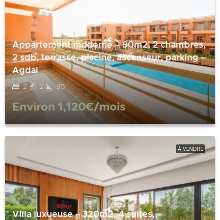
Appartement moderne – 90m2, 2 chambres,
2 sdb, terrasse, piscine, ascenseur, parking –
Agdal
2
2
90
Environ
1,120€
/mois
À VENDRE
Villa luxueuse – 320m2, 4 suites,