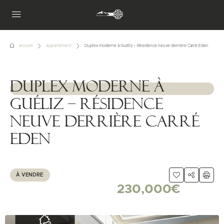
Accueil
Appartement
Duplex moderne à Guéliz – Résidence neuve derrière Carré Eden
Duplex moderne à
1111111
Guéliz – Résidence
neuve derrière Carré
Eden
À VENDRE
230,000€