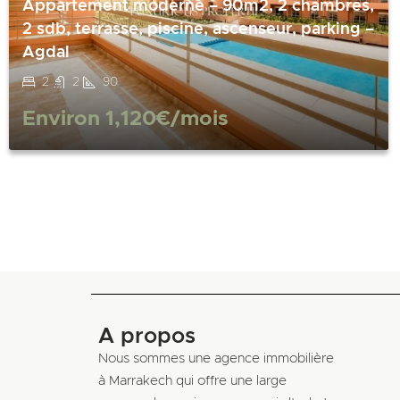
Appartement moderne – 90m2, 2 chambres,
2 sdb, terrasse, piscine, ascenseur, parking –
Agdal
2
2
90
Environ
1,120€
/mois
A propos
Nous sommes une agence immobilière
à Marrakech qui offre une large