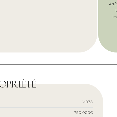
Arrê
im
ropriété
V078
790,000€