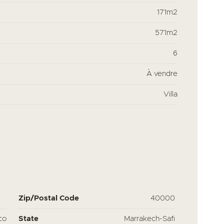
171m2
571m2
6
À vendre
Villa
Zip/Postal Code
40000
co
State
Marrakech-Safi