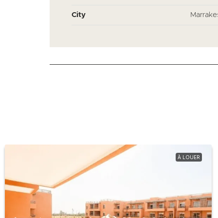
City
Marrake
À LOUER