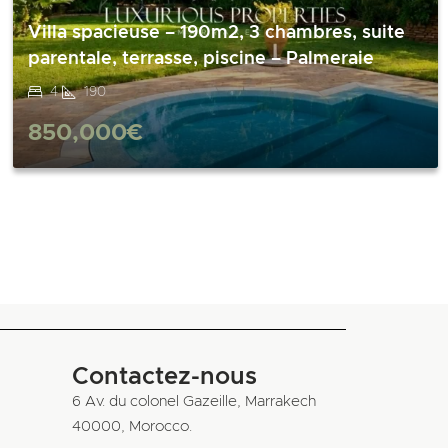
Villa spacieuse – 190m2, 3 chambres, suite
parentale, terrasse, piscine – Palmeraie
4
190
850,000€
Contactez-nous
6 Av. du colonel Gazeille, Marrakech
40000, Morocco.