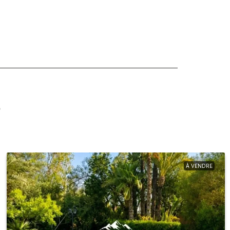
s
À VENDRE