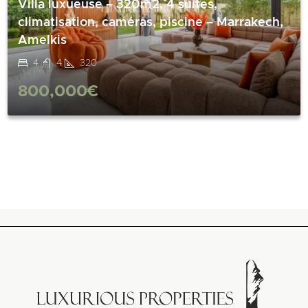
Villa luxueuse – 320m2, 4 suites,
climatisation, caméras, piscine – Marrakech,
Amelkis
4
4
320
800,000€