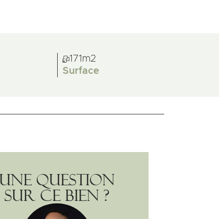
171m2
Surface
Une question
sur ce bien ?