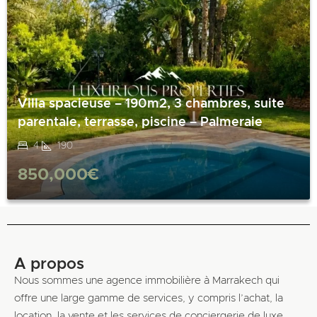
Villa spacieuse – 190m2, 3 chambres, suite
parentale, terrasse, piscine – Palmeraie
4
190
850,000€
A propos
Nous sommes une agence immobilière à Marrakech qui
offre une large gamme de services, y compris l’achat, la
location, la vente et les services de conciergerie de luxe.