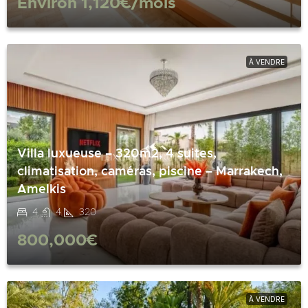
Environ
1,120€
/mois
À VENDRE
Villa luxueuse – 320m2, 4 suites,
climatisation, caméras, piscine – Marrakech,
Amelkis
4
4
320
800,000€
À VENDRE