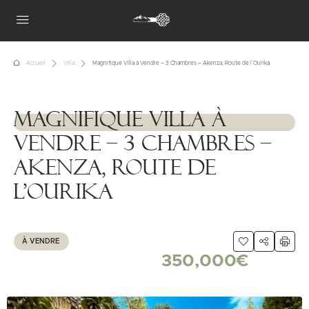
Accueil
Villa
Magnifique Villa à Vendre – 3 Chambres – Akenza, Route de l’Ourika
Magnifique Villa à
1111111
Vendre – 3 Chambres –
Akenza, Route de
l’Ourika
À VENDRE
350,000€