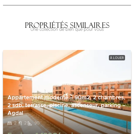
Propriétés similaires
Une collection de bien que pour vous
À LOUER
Appartement moderne – 90m2, 2 chambres,
2 sdb, terrasse, piscine, ascenseur, parking –
Agdal
2
2
90