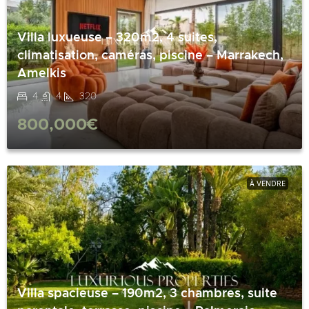
Villa luxueuse – 320m2, 4 suites,
climatisation, caméras, piscine – Marrakech,
Amelkis
4
4
320
800,000€
À VENDRE
Villa spacieuse – 190m2, 3 chambres, suite