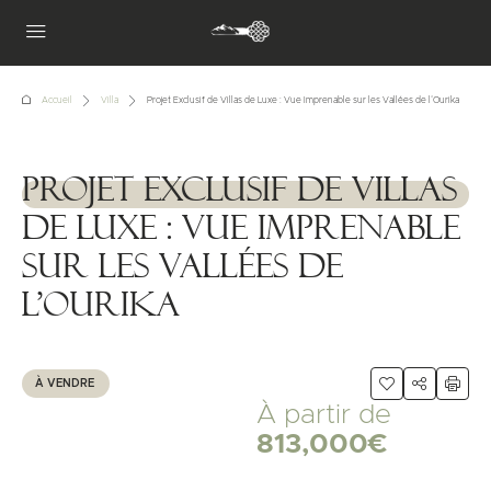
Accueil
Villa
Projet Exclusif de Villas de Luxe : Vue Imprenable sur les Vallées de l’Ourika
Projet Exclusif de Villas
1111111
de Luxe : Vue Imprenable
sur les Vallées de
l’Ourika
À VENDRE
À partir de
813,000€