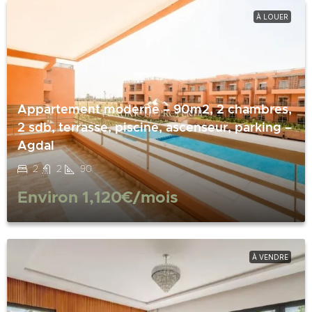
À LOUER
Appartement moderne – 90m2, 2 chambres,
2 sdb, terrasse, piscine, ascenseur, parking –
Agdal
2
2
90
Environ
1,120€
/mois
À VENDRE