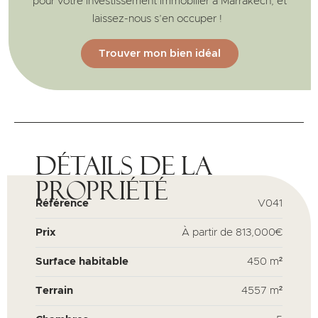
pour votre investissement immobilier à Marrakech, et
laissez-nous s’en occuper !
Trouver mon bien idéal
Détails de la
propriété
Référence
V041
Prix
À partir de
813,000€
Surface habitable
450 m²
Terrain
4557 m²