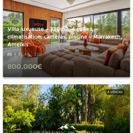
Villa luxueuse – 320m2, 4 suites,
climatisation, caméras, piscine – Marrakech,
Amelkis
4
4
320
800,000€
À VENDRE