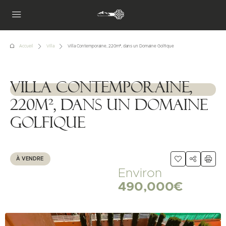
Accueil
Villa
Villa Contemporaine, 220m², dans un Domaine Golfique
Villa Contemporaine,
1111111
220m², dans un Domaine
Golfique
À VENDRE
Environ
490,000€