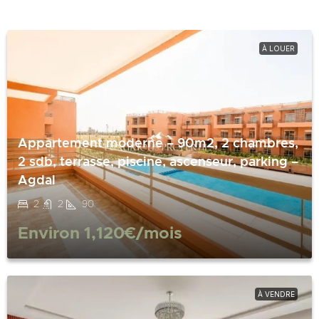
À LOUER
Appartement moderne – 90m2, 2 chambres,
2 sdb, terrasse, piscine, ascenseur, parking –
Agdal
2
2
90
Environ
1,120€
/mois
À VENDRE