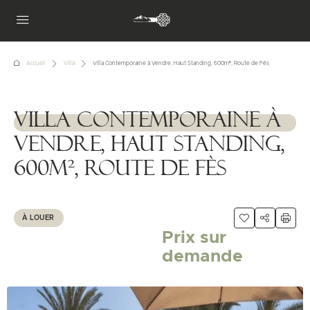
Accueil
Villa
Villa Contemporaine à Vendre, Haut Standing, 600m², Route de Fès
Villa Contemporaine à
1111111
Vendre, Haut Standing,
600m², Route de Fès
À LOUER
Prix sur
demande