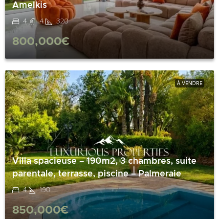
Amelkis
4
4
320
800,000€
À VENDRE
Villa spacieuse – 190m2, 3 chambres, suite
parentale, terrasse, piscine – Palmeraie
4
190
850,000€