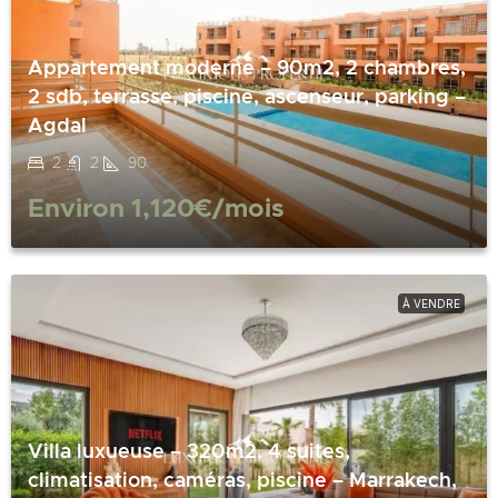
Appartement moderne – 90m2, 2 chambres,
2 sdb, terrasse, piscine, ascenseur, parking –
Agdal
2
2
90
Environ
1,120€
/mois
À VENDRE
Villa luxueuse – 320m2, 4 suites,
climatisation, caméras, piscine – Marrakech,