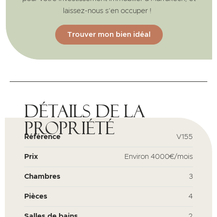
laissez-nous s’en occuper !
Trouver mon bien idéal
Détails de la
propriété
Référence
V155
Prix
Environ 4000€/mois
Chambres
3
Pièces
4
Salles de bains
2