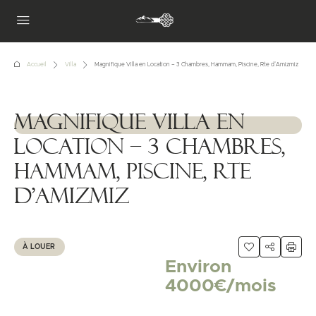
Accueil
Villa
Magnifique Villa en Location – 3 Chambres, Hammam, Piscine, Rte d’Amizmiz
Magnifique Villa en
1111111
Location – 3 Chambres,
Hammam, Piscine, Rte
d’Amizmiz
À LOUER
Environ
4000€/mois