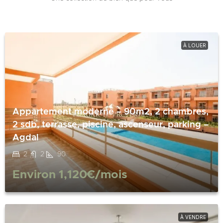
À LOUER
Appartement moderne – 90m2, 2 chambres,
2 sdb, terrasse, piscine, ascenseur, parking –
Agdal
2
2
90
Environ
1,120€
/mois
À VENDRE