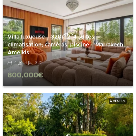
Villa luxueuse – 320m2, 4 suites,
climatisation, caméras, piscine – Marrakech,
Amelkis
4
4
320
800,000€
À VENDRE