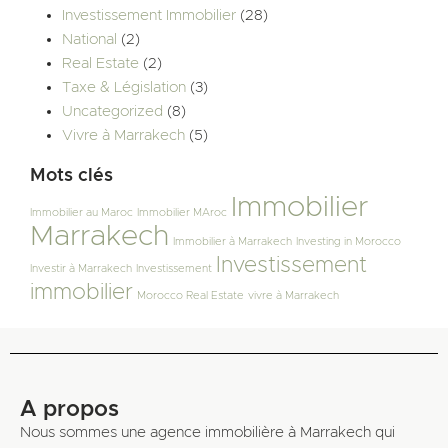
Investissement Immobilier
(28)
National
(2)
Real Estate
(2)
Taxe & Législation
(3)
Uncategorized
(8)
Vivre à Marrakech
(5)
Mots clés
Immobilier
Immobilier au Maroc
Immobilier MAroc
Marrakech
Immobilier à Marrakech
Investing in Morocco
Investissement
Investir à Marrakech
Investissement
immobilier
Morocco Real Estate
vivre à Marrakech
A propos
Nous sommes une agence immobilière à Marrakech qui