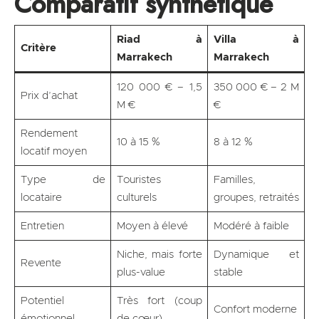
Comparatif synthétique
Riad à
Villa à
Critère
Marrakech
Marrakech
120 000 € – 1,5
350 000 € – 2 M
Prix d’achat
M €
€
Rendement
10 à 15 %
8 à 12 %
locatif moyen
Type de
Touristes
Familles,
locataire
culturels
groupes, retraités
Entretien
Moyen à élevé
Modéré à faible
Niche, mais forte
Dynamique et
Revente
plus-value
stable
Potentiel
Très fort (coup
Confort moderne
émotionnel
de cœur)