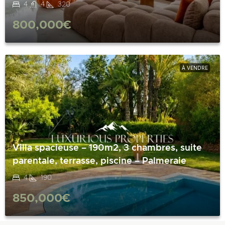
4
4
320
800,000€
À VENDRE
Villa spacieuse – 190m2, 3 chambres, suite
parentale, terrasse, piscine – Palmeraie
4
190
850,000€