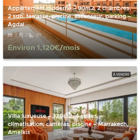
Appartement moderne – 90m2, 2 chambres,
2 sdb, terrasse, piscine, ascenseur, parking –
Agdal
2
2
90
Environ
1,120€
/mois
À VENDRE
Villa luxueuse – 320m2, 4 suites,
climatisation, caméras, piscine – Marrakech,
Amelkis