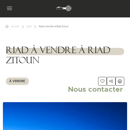
Accueil
Riad
Riad à Vendre à Riad Zitoun
Riad à Vendre à Riad
1111111
Zitoun
À VENDRE
Nous contacter