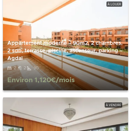
À LOUER
Appartement moderne – 90m2, 2 chambres,
2 sdb, terrasse, piscine, ascenseur, parking –
Agdal
2
2
90
Environ
1,120€
/mois
À VENDRE