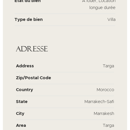
Etat du bien
À louer, Location
longue durée
Type de bien
Villa
Adresse
Address
Targa
Zip/Postal Code
Country
Morocco
State
Marrakech-Safi
City
Marrakesh
Area
Targa