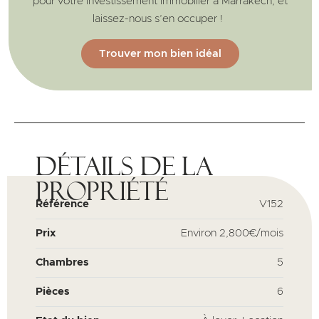
pour votre investissement immobilier à Marrakech, et
laissez-nous s’en occuper !
Trouver mon bien idéal
Détails de la
propriété
Référence
V152
Prix
Environ
2,800€/mois
Chambres
5
Pièces
6