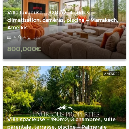
Villa luxueuse – 320m2, 4 suites,
climatisation, caméras, piscine – Marrakech,
Amelkis
4
4
320
800,000€
À VENDRE
Villa spacieuse – 190m2, 3 chambres, suite
parentale, terrasse, piscine – Palmeraie