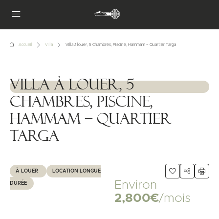
Accueil
Villa
Villa à louer, 5 Chambres, Piscine, Hammam – Quartier Targa
Villa à louer, 5
1111111
Chambres, Piscine,
Hammam – Quartier
Targa
À LOUER
LOCATION LONGUE
Environ
DURÉE
2,800€
/mois