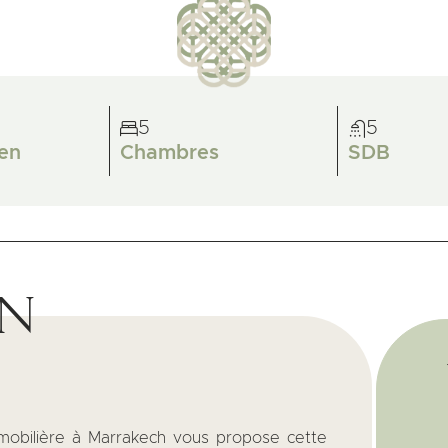
5
5
en
Chambres
SDB
on
mmobilière à Marrakech vous propose cette