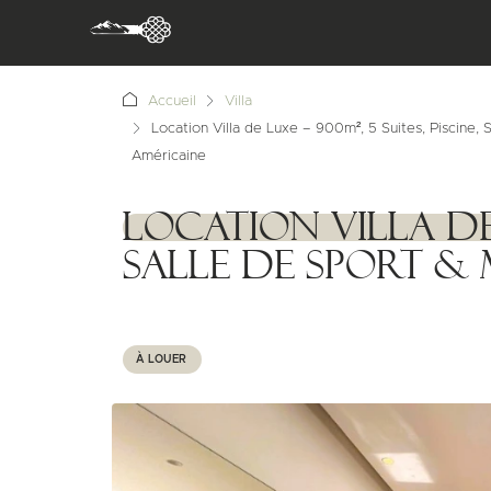
Accueil
Villa
Location Villa de Luxe – 900m², 5 Suites, Piscine,
Américaine
Location Villa de 
1111111
Salle de Sport &
À LOUER