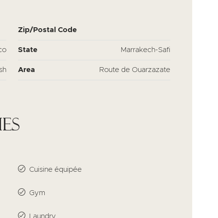
Zip/Postal Code
co
State
Marrakech-Safi
sh
Area
Route de Ouarzazate
es
Cuisine équipée
Gym
Laundry