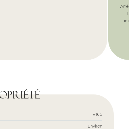
Arrê
im
ropriété
V165
Environ