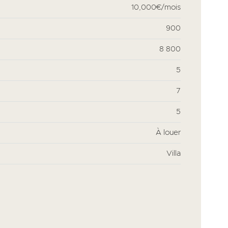
10,000€/mois
900
8 800
5
7
5
À louer
Villa