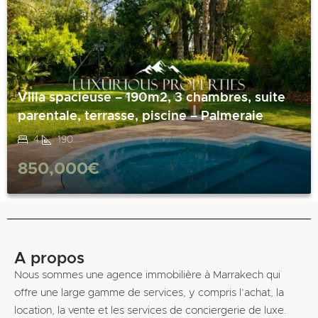
Villa spacieuse – 190m2, 3 chambres, suite
parentale, terrasse, piscine – Palmeraie
4
190
850,000€
A propos
Nous sommes une agence immobilière à Marrakech qui
offre une large gamme de services, y compris l’achat, la
location, la vente et les services de conciergerie de luxe.