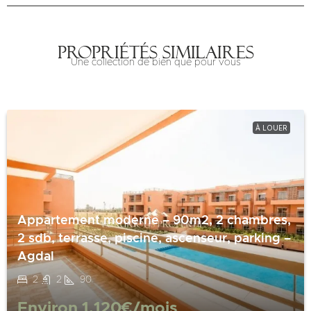
Propriétés similaires
Une collection de bien que pour vous
À LOUER
Appartement moderne – 90m2, 2 chambres,
2 sdb, terrasse, piscine, ascenseur, parking –
Agdal
2
2
90
Environ
1,120€
/mois