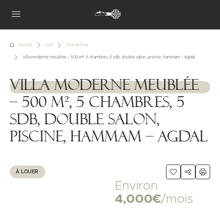
Accueil
Villa
Villa de luxe
Villa moderne meublée – 500 m², 5 chambres, 5 sdb, double salon, piscine, hammam – Agdal
Villa moderne meublée
1111111
– 500 m², 5 chambres, 5
sdb, double salon,
piscine, hammam – Agdal
À LOUER
Environ
4,000€
/mois