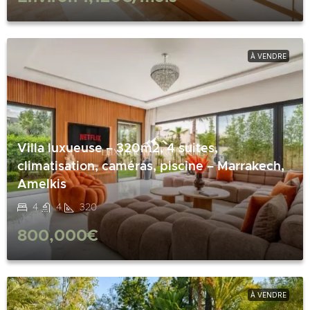
À VENDRE
Villa luxueuse – 320m2, 4 suites,
climatisation, caméras, piscine – Marrakech,
Amelkis
4
4
320
800,000€
À VENDRE